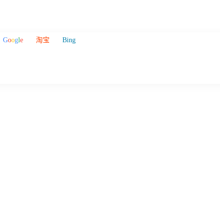
G
o
o
g
l
e
淘宝
Bing